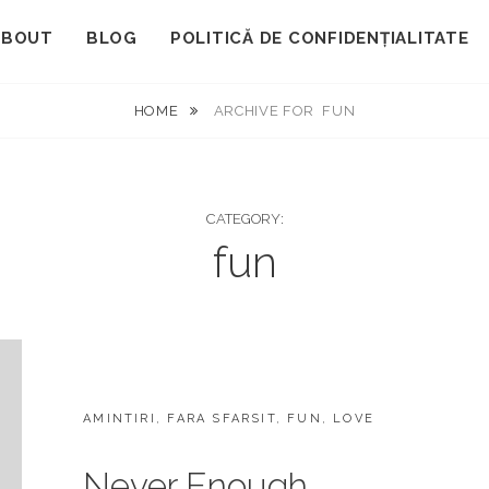
ABOUT
BLOG
POLITICĂ DE CONFIDENȚIALITATE
HOME
ARCHIVE FOR
FUN
CATEGORY:
fun
CATEGORIES:
AMINTIRI
,
FARA SFARSIT
,
FUN
,
LOVE
Never Enough