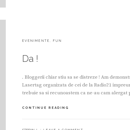
CATEGORIES:
EVENIMENTE
,
FUN
Da !
. Bloggerii chiar stiu sa se distreze ! Am demonst
Lasertag organizata de cei de la Radio21 impreuna
trebuie sa si recunoastem ca ne-au cam alergat pe
DA
CONTINUE READING
!
BY