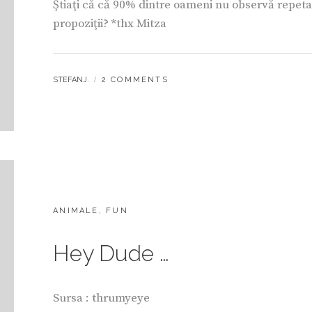
Ştiaţi că că 90% dintre oameni nu observă repeta
propoziţii? *thx Mitza
BY
STEFANJ.
2 COMMENTS
CATEGORIES:
ANIMALE
,
FUN
Hey Dude …
Sursa : thrumyeye