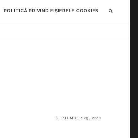
POLITICĂ PRIVIND FIȘIERELE COOKIES
SEARCH
POSTED
SEPTEMBER 29, 2011
ON