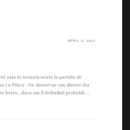
POSTED
APRIL 2, 2011
ON
rat asta in aceasta seara la partida de
 cu Piticu . De distrat ne-am distrat dar
 harta , daca am fi fotbalisti probabil …