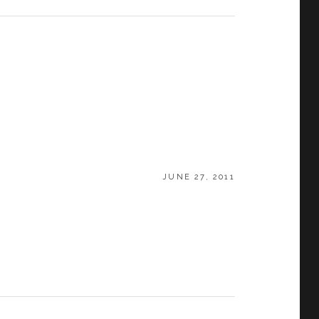
POSTED
JUNE 27, 2011
ON