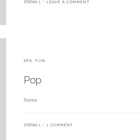
BY
STEFAN J.
LEAVE A COMMENT
CATEGORIES:
APA
,
FUN
Pop
Sursa
BY
STEFAN J.
1 COMMENT