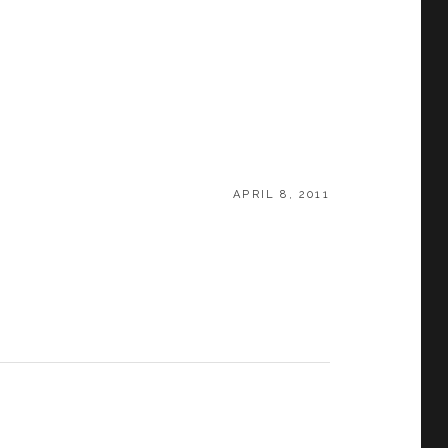
POSTED
APRIL 8, 2011
ON