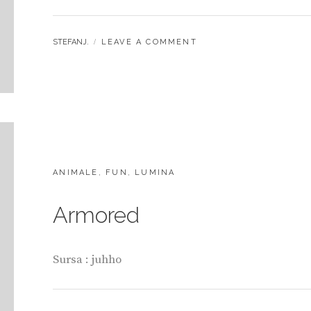
BY
STEFANJ.
LEAVE A COMMENT
CATEGORIES:
ANIMALE
,
FUN
,
LUMINA
Armored
Sursa : juhho